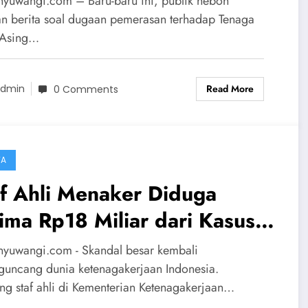
nyuwangi.com – Baru-baru ini, publik heboh
n berita soal dugaan pemerasan terhadap Tenaga
 Asing…
Read More
dmin
0 Comments
TA
f Ahli Menaker Diduga
ima Rp18 Miliar dari Kasus
merasan TKA, Skandal
nyuwangi.com - Skandal besar kembali
boh Dunia Ketenagakerjaan!
uncang dunia ketenagakerjaan Indonesia.
ng staf ahli di Kementerian Ketenagakerjaan…