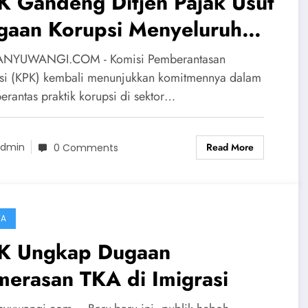
K Gandeng Ditjen Pajak Usut
gaan Korupsi Menyeluruh
nk BJB
ANYUWANGI.COM - Komisi Pemberantasan
si (KPK) kembali menunjukkan komitmennya dalam
rantas praktik korupsi di sektor…
Read More
dmin
0 Comments
TA
K Ungkap Dugaan
erasan TKA di Imigrasi