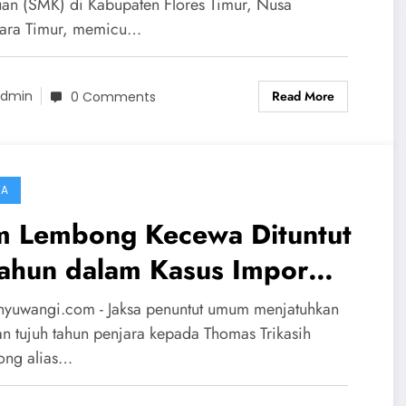
nggal
uan (SMK) di Kabupaten Flores Timur, Nusa
ara Timur, memicu…
Read More
dmin
0 Comments
TA
m Lembong Kecewa Dituntut
Tahun dalam Kasus Impor
a, Siap Buktikan Tak
nyuwangi.com - Jaksa penuntut umum menjatuhkan
salah di Pengadilan
tan tujuh tahun penjara kepada Thomas Trikasih
ng alias…