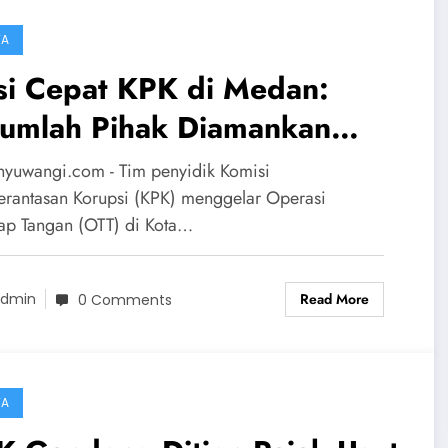
TA
si Cepat KPK di Medan:
jumlah Pihak Diamankan
lam OTT Misterius
nyuwangi.com - Tim penyidik Komisi
rantasan Korupsi (KPK) menggelar Operasi
ap Tangan (OTT) di Kota…
Read More
dmin
0 Comments
TA