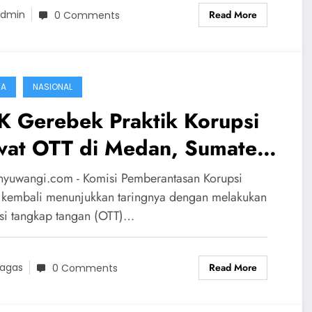
Read More
dmin
0 Comments
TA
NASIONAL
K Gerebek Praktik Korupsi
wat OTT di Medan, Sumatera
ra
nyuwangi.com - Komisi Pemberantasan Korupsi
 kembali menunjukkan taringnya dengan melakukan
si tangkap tangan (OTT)…
Read More
agas
0 Comments