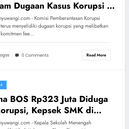
lam Dugaan Kasus Korupsi di
mpawah
nyuwangi.com - Komisi Pemberantasan Korupsi
 terus menyelidiki dugaan korupsi yang melibatkan
n komitmen fee…
Read More
agas
0 Comments
TA
na BOS Rp323 Juta Diduga
korupsi, Kepsek SMK di
tim Disorot Jadi Aktor
nyuwangi.com - Kepala Sekolah Menengah