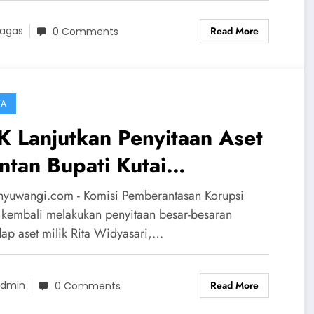
Read More
agas
0 Comments
TA
 Lanjutkan Penyitaan Aset
tan Bupati Kutai
tanegara, Rita Widyasari,
nyuwangi.com - Komisi Pemberantasan Korupsi
lam Kasus Pencucian Uang
 kembali melakukan penyitaan besar-besaran
dap aset milik Rita Widyasari,…
 Gratifikasi
Read More
dmin
0 Comments