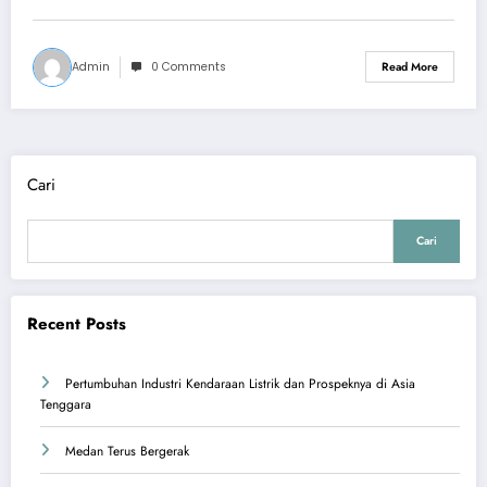
Admin
0 Comments
Read More
Cari
Cari
Recent Posts
Pertumbuhan Industri Kendaraan Listrik dan Prospeknya di Asia
Tenggara
Medan Terus Bergerak