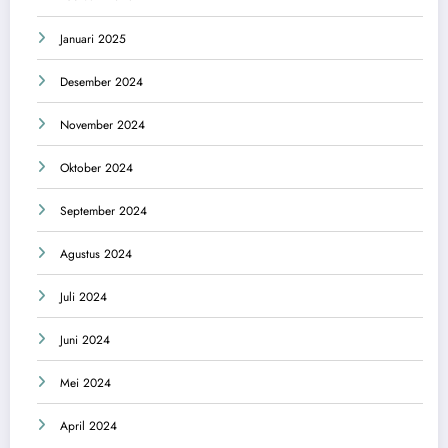
Januari 2025
Desember 2024
November 2024
Oktober 2024
September 2024
Agustus 2024
Juli 2024
Juni 2024
Mei 2024
April 2024