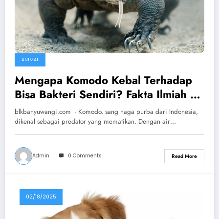
ANIMAL
Mengapa Komodo Kebal Terhadap
Bisa Bakteri Sendiri? Fakta Ilmiah di
Balik Sang Predator Purba
blkbanyuwangi.com - Komodo, sang naga purba dari Indonesia,
dikenal sebagai predator yang mematikan. Dengan air…
Admin
0 Comments
Read More
02/18/2025