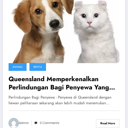
ANIMAL
BERITA
Queensland Memperkenalkan
Perlindungan Bagi Penyewa Yang
Memiliki Hewan Peliharaan
Perlindungan Bagi Penyewa - Penyewa di Queensland dengan
hewan peliharaan sekarang akan lebih mudah menemukan…
Admin
0 Comments
Read More