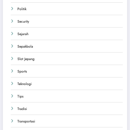
Politik
Security
Sejarah
Sepakbola
Slot Jepang
Sports
Teknologi
Tips
Tradisi
Transportasi