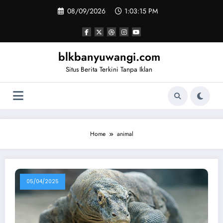
Skip
08/09/2026
1:03:16 PM
to
content
blkbanyuwangi.com
Situs Berita Terkini Tanpa Iklan
Home
animal
05/04/2025