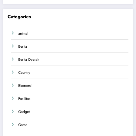
Categories
animal
Berita
Berita Daerah
Country
Ekonomi
Fasilitas
Gadget
Game