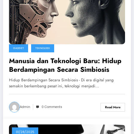
GADGET
TEKNOLOGI
Manusia dan Teknologi Baru: Hidup
Berdampingan Secara Simbiosis
Hidup Berdampingan Secara Simbiosis - Di era digital yang
semakin berkembang pesat ini, teknologi menjadi…
Admin
0 Comments
Read More
01/28/2025