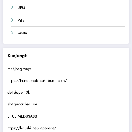
UPM
Villa
wisata
Kunjungi:
mahjong ways
https://hondamobilsukabumi.com/
slot depo 10k
slot gacor hari ini
SITUS MEDUSA88
https://lesushi.net/japanese/