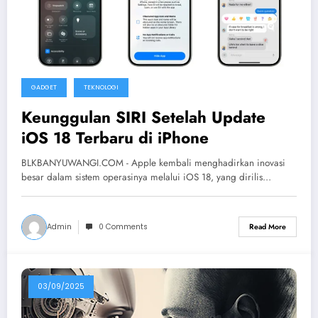
GADGET
TEKNOLOGI
Keunggulan SIRI Setelah Update
iOS 18 Terbaru di iPhone
BLKBANYUWANGI.COM - Apple kembali menghadirkan inovasi
besar dalam sistem operasinya melalui iOS 18, yang dirilis…
Admin
0 Comments
Read More
03/09/2025