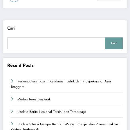
Cari
Cari
Recent Posts
Pertumbuhan Industri Kendaraan Listrik dan Prospeknya di Asia
Tenggara
Medan Terus Bergerak
Update Berita Nasional Terkini dan Terpercaya
Update Situasi Gempa Bumi di Wilayah Cianjur dan Proses Evakuasi
Korban Terdampak