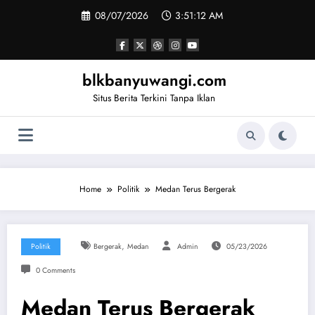
Skip
08/07/2026
3:51:13 AM
to
content
blkbanyuwangi.com
Situs Berita Terkini Tanpa Iklan
Home
Politik
Medan Terus Bergerak
,
Politik
Bergerak
Medan
Admin
05/23/2026
0 Comments
Medan Terus Bergerak