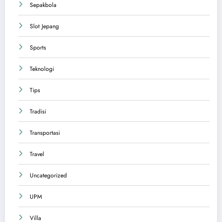
Sepakbola
Slot Jepang
Sports
Teknologi
Tips
Tradisi
Transportasi
Travel
Uncategorized
UPM
Villa