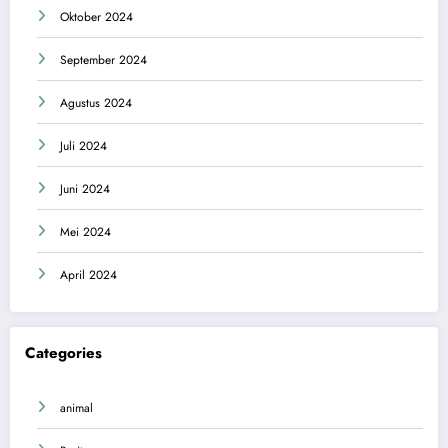
Oktober 2024
September 2024
Agustus 2024
Juli 2024
Juni 2024
Mei 2024
April 2024
Categories
animal