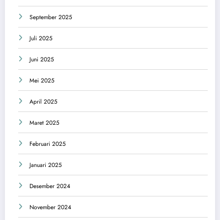
September 2025
Juli 2025
Juni 2025
Mei 2025
April 2025
Maret 2025
Februari 2025
Januari 2025
Desember 2024
November 2024