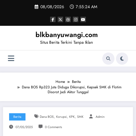
Skip
08/08/2026
7:55:25 AM
to
content
blkbanyuwangi.com
Situs Berita Terkini Tanpa Iklan
Home
Berita
Dana BOS Rp323 Juta Diduga Dikorupsi, Kepsek SMK di Flotim
Disorot Jadi Aktor Tunggal
,
,
,
Berita
Dana BOS
Korupsi
KPK
SMK
Admin
07/05/2025
0 Comments