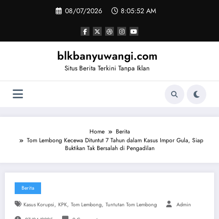
Skip
08/07/2026
8:05:53 AM
to
content
blkbanyuwangi.com
Situs Berita Terkini Tanpa Iklan
Home
Berita
Tom Lembong Kecewa Dituntut 7 Tahun dalam Kasus Impor Gula, Siap
Buktikan Tak Bersalah di Pengadilan
Berita
,
,
,
Kasus Korupsi
KPK
Tom Lembong
Tuntutan Tom Lembong
Admin