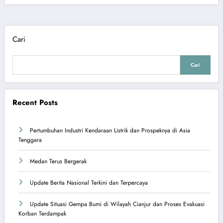
Cari
Cari
Recent Posts
Pertumbuhan Industri Kendaraan Listrik dan Prospeknya di Asia
Tenggara
Medan Terus Bergerak
Update Berita Nasional Terkini dan Terpercaya
Update Situasi Gempa Bumi di Wilayah Cianjur dan Proses Evakuasi
Korban Terdampak