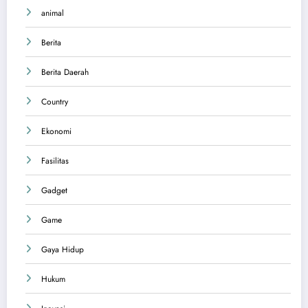
animal
Berita
Berita Daerah
Country
Ekonomi
Fasilitas
Gadget
Game
Gaya Hidup
Hukum