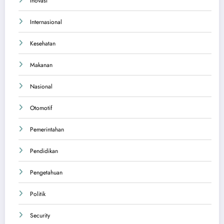
Inovasi
Internasional
Kesehatan
Makanan
Nasional
Otomotif
Pemerintahan
Pendidikan
Pengetahuan
Politik
Security