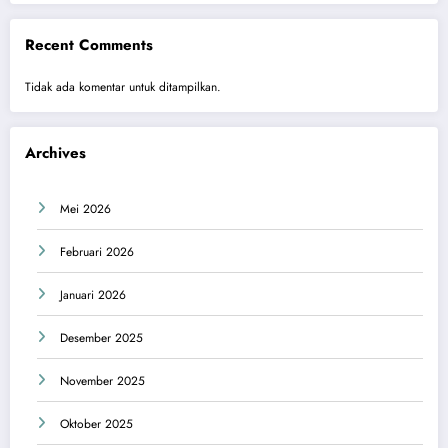
Recent Comments
Tidak ada komentar untuk ditampilkan.
Archives
Mei 2026
Februari 2026
Januari 2026
Desember 2025
November 2025
Oktober 2025