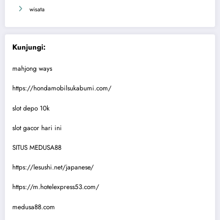
wisata
Kunjungi:
mahjong ways
https://hondamobilsukabumi.com/
slot depo 10k
slot gacor hari ini
SITUS MEDUSA88
https://lesushi.net/japanese/
https://m.hotelexpress53.com/
medusa88.com