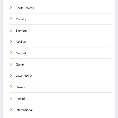
Berita Daerah
Country
Ekonomi
Fasilitas
Gadget
Game
Gaya Hidup
Hukum
Inovasi
Internasional