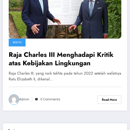
BERITA
Raja Charles III Menghadapi Kritik
atas Kebijakan Lingkungan
Raja Charles III, yang naik takhta pada tahun 2022 setelah wafatnya
Ratu Elizabeth II, dikenal…
Admin
0 Comments
Read More