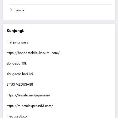
wisata
Kunjungi:
mahjong ways
https://hondamobilsukabumi.com/
slot depo 10k
slot gacor hari ini
SITUS MEDUSA88
https://lesushi.net/japanese/
https://m.hotelexpress53.com/
medusa88.com