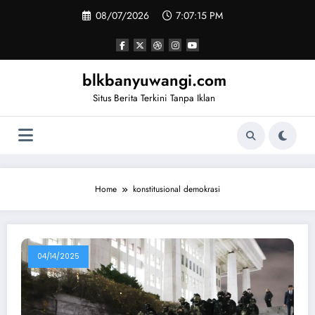
Skip
08/07/2026
7:07:16 PM
to
content
blkbanyuwangi.com
Situs Berita Terkini Tanpa Iklan
Home
konstitusional demokrasi
04/14/2025