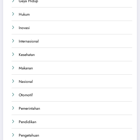
Gaya Hidup
Hukum
Inovasi
Internasional
Kesehatan
Makanan
Nasional
Otomotif
Pemerintahan
Pendidikan
Pengetahuan