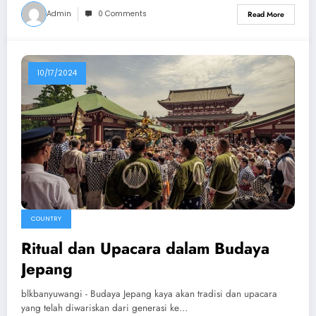
Admin
0 Comments
Read More
10/17/2024
COUNTRY
Ritual dan Upacara dalam Budaya
Jepang
blkbanyuwangi - Budaya Jepang kaya akan tradisi dan upacara
yang telah diwariskan dari generasi ke…