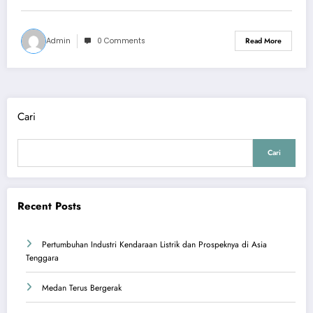
Admin
0 Comments
Read More
Cari
Cari
Recent Posts
Pertumbuhan Industri Kendaraan Listrik dan Prospeknya di Asia
Tenggara
Medan Terus Bergerak