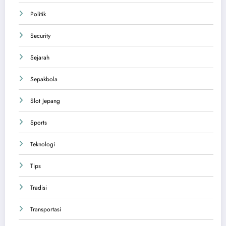
Politik
Security
Sejarah
Sepakbola
Slot Jepang
Sports
Teknologi
Tips
Tradisi
Transportasi