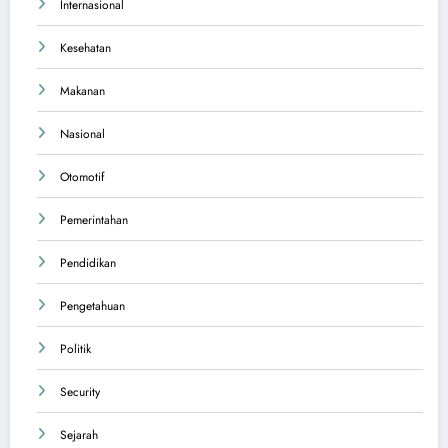
Internasional
Kesehatan
Makanan
Nasional
Otomotif
Pemerintahan
Pendidikan
Pengetahuan
Politik
Security
Sejarah