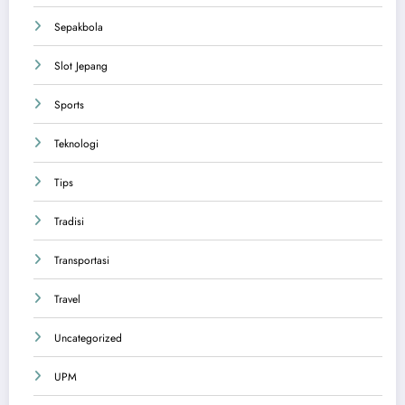
Sepakbola
Slot Jepang
Sports
Teknologi
Tips
Tradisi
Transportasi
Travel
Uncategorized
UPM