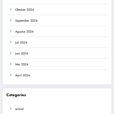
Oktober 2024
September 2024
Agustus 2024
Juli 2024
Juni 2024
Mei 2024
April 2024
Categories
animal