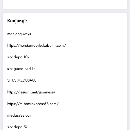
Kunjungi:
mahjong ways
https://hondamobilsukabumi.com/
slot depo 10k
slot gacor hari ini
SITUS MEDUSA88
https://lesushi.net/japanese/
https://m.hotelexpress53.com/
medusa88.com
slot depo 5k