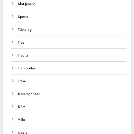
Slot Jepang
Sports
Teknologi
Tips
Tradisi
Transportasi
Travel
Uncategorized
UPM
Villa
wisata