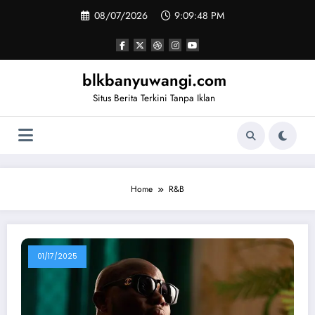
Skip
08/07/2026
9:09:49 PM
to
content
blkbanyuwangi.com
Situs Berita Terkini Tanpa Iklan
Home
R&B
01/17/2025