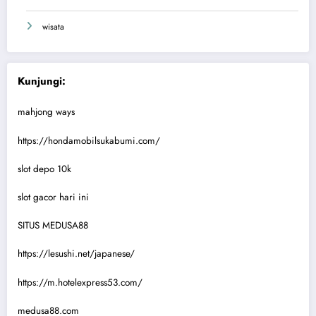
wisata
Kunjungi:
mahjong ways
https://hondamobilsukabumi.com/
slot depo 10k
slot gacor hari ini
SITUS MEDUSA88
https://lesushi.net/japanese/
https://m.hotelexpress53.com/
medusa88.com