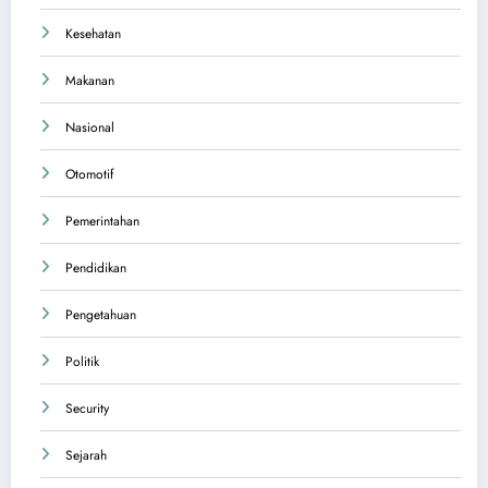
Kesehatan
Makanan
Nasional
Otomotif
Pemerintahan
Pendidikan
Pengetahuan
Politik
Security
Sejarah