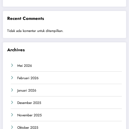
Recent Comments
Tidak ada komentar untuk ditampilkan.
Archives
Mei 2026
Februari 2026
Januari 2026
Desember 2025
November 2025
Oktober 2025