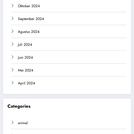
Oktober 2024
September 2024
Agustus 2024
Juli 2024
Juni 2024
Mei 2024
April 2024
Categories
animal