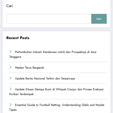
Cari
Cari
Recent Posts
Pertumbuhan Industri Kendaraan Listrik dan Prospeknya di Asia
Tenggara
Medan Terus Bergerak
Update Berita Nasional Terkini dan Terpercaya
Update Situasi Gempa Bumi di Wilayah Cianjur dan Proses Evakuasi
Korban Terdampak
Essential Guide to Football Betting: Understanding Odds and Market
Types