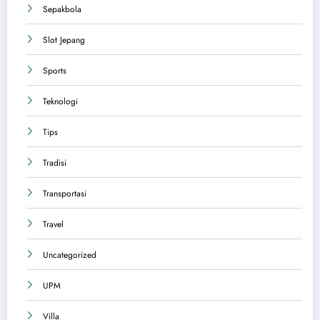
Sepakbola
Slot Jepang
Sports
Teknologi
Tips
Tradisi
Transportasi
Travel
Uncategorized
UPM
Villa