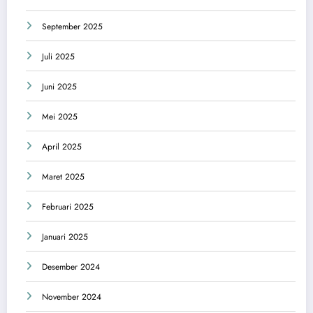
September 2025
Juli 2025
Juni 2025
Mei 2025
April 2025
Maret 2025
Februari 2025
Januari 2025
Desember 2024
November 2024