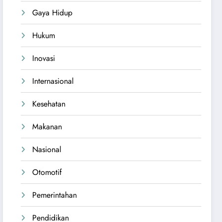
Gaya Hidup
Hukum
Inovasi
Internasional
Kesehatan
Makanan
Nasional
Otomotif
Pemerintahan
Pendidikan