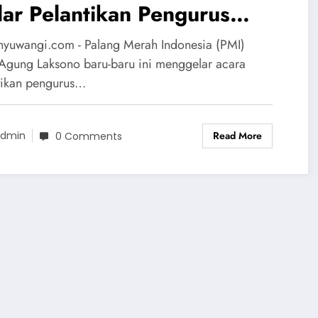
ar Pelantikan Pengurus
sat dengan Tema
nyuwangi.com - Palang Merah Indonesia (PMI)
manusiaan
Agung Laksono baru-baru ini menggelar acara
tikan pengurus…
Read More
dmin
0 Comments