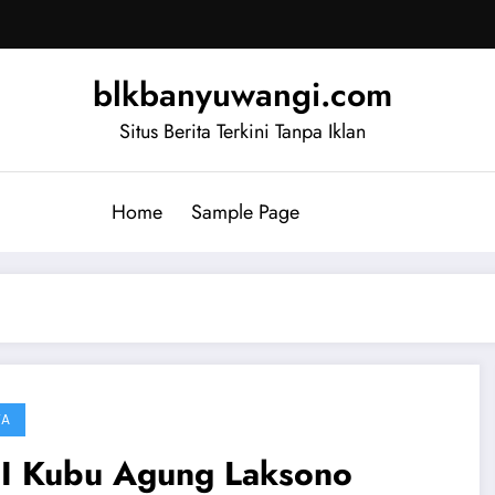
blkbanyuwangi.com
Situs Berita Terkini Tanpa Iklan
Home
Sample Page
TA
I Kubu Agung Laksono