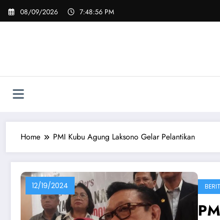
Skip
08/09/2026
7:48:57 PM
to
content
Home
PMI Kubu Agung Laksono Gelar Pelantikan
12/19/2024
BERI
PM