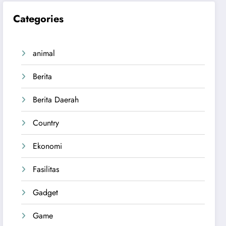
Categories
animal
Berita
Berita Daerah
Country
Ekonomi
Fasilitas
Gadget
Game