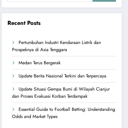
Recent Posts
Pertumbuhan Industri Kendaraan Listrik dan
Prospeknya di Asia Tenggara
Medan Terus Bergerak
Update Berita Nasional Terkini dan Terpercaya
Update Situasi Gempa Bumi di Wilayah Cianjur
dan Proses Evakuasi Korban Terdampak
Essential Guide to Football Betting: Understanding
Odds and Market Types