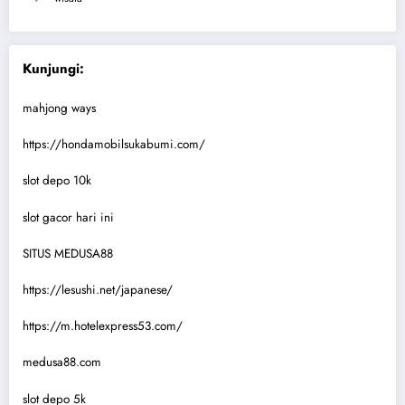
Kunjungi:
mahjong ways
https://hondamobilsukabumi.com/
slot depo 10k
slot gacor hari ini
SITUS MEDUSA88
https://lesushi.net/japanese/
https://m.hotelexpress53.com/
medusa88.com
slot depo 5k