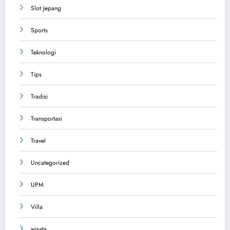
Slot Jepang
Sports
Teknologi
Tips
Tradisi
Transportasi
Travel
Uncategorized
UPM
Villa
wisata