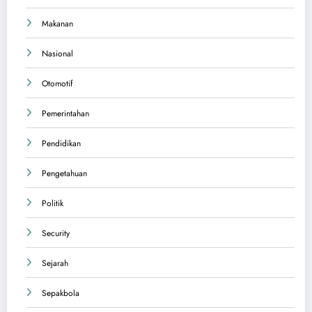
Makanan
Nasional
Otomotif
Pemerintahan
Pendidikan
Pengetahuan
Politik
Security
Sejarah
Sepakbola