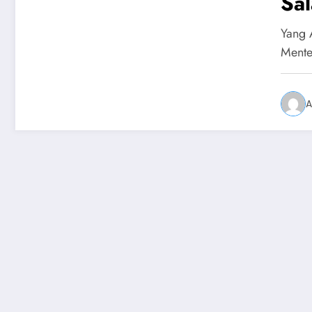
Sal
Ka
Yang 
Mente
A