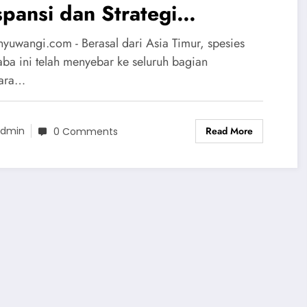
pansi dan Strategi
gendalian Spesies Invasif di
nyuwangi.com - Berasal dari Asia Timur, spesies
rika Serikat
laba ini telah menyebar ke seluruh bagian
gara…
Read More
dmin
0 Comments