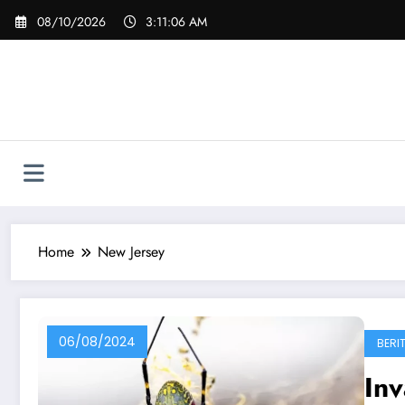
Skip
08/10/2026
3:11:07 AM
to
content
Home
New Jersey
06/08/2024
BERI
Inv