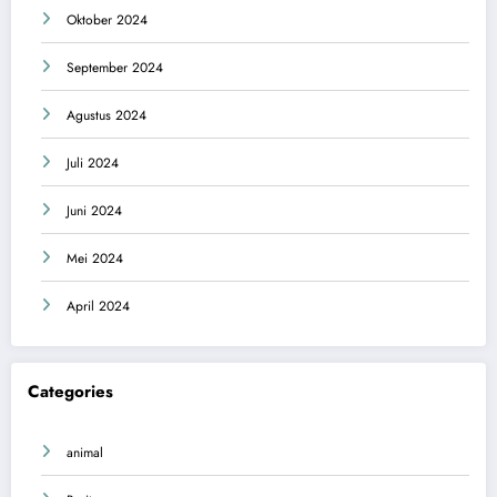
Oktober 2024
September 2024
Agustus 2024
Juli 2024
Juni 2024
Mei 2024
April 2024
Categories
animal