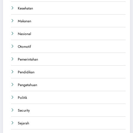
Kesehatan
Makanan
Nasional
Otomotif
Pemerintahan
Pendidikan
Pengetahuan
Politik
Security
Sejarah