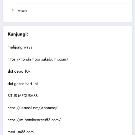
wisata
Kunjungi:
mahjong ways
https://hondamobilsukabumi.com/
slot depo 10k
slot gacor hari ini
SITUS MEDUSA88
https://lesushi.net/japanese/
https://m.hotelexpress53.com/
medusa88.com