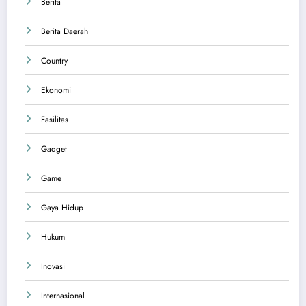
Berita
Berita Daerah
Country
Ekonomi
Fasilitas
Gadget
Game
Gaya Hidup
Hukum
Inovasi
Internasional