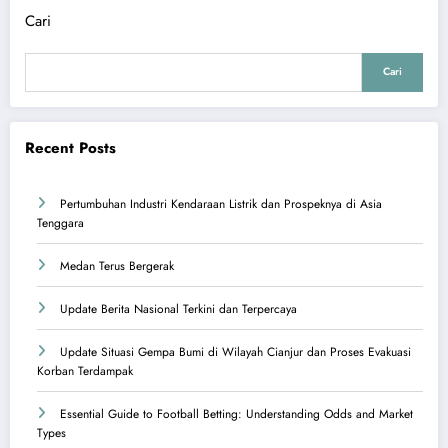
Cari
Cari
Recent Posts
Pertumbuhan Industri Kendaraan Listrik dan Prospeknya di Asia
Tenggara
Medan Terus Bergerak
Update Berita Nasional Terkini dan Terpercaya
Update Situasi Gempa Bumi di Wilayah Cianjur dan Proses Evakuasi
Korban Terdampak
Essential Guide to Football Betting: Understanding Odds and Market
Types