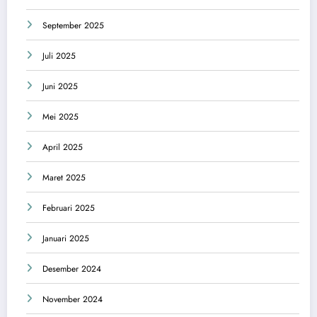
September 2025
Juli 2025
Juni 2025
Mei 2025
April 2025
Maret 2025
Februari 2025
Januari 2025
Desember 2024
November 2024