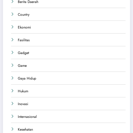
Berita Daerah
Country
Ekonomi
Fasilitas
Gadget
Game
Gaya Hidup
Hukum
Inovasi
Internasional
Kesehatan