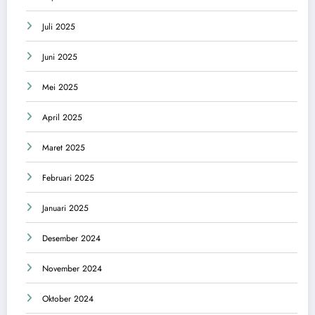
Juli 2025
Juni 2025
Mei 2025
April 2025
Maret 2025
Februari 2025
Januari 2025
Desember 2024
November 2024
Oktober 2024