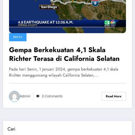
BERITA
Gempa Berkekuatan 4,1 Skala
Richter Terasa di California Selatan
Pada hari Senin, 1 Januari 2024, gempa berkekuatan 4,1 skala
Richter mengguncang wilayah California Selatan,…
Admin
0 Comments
Read More
Cari