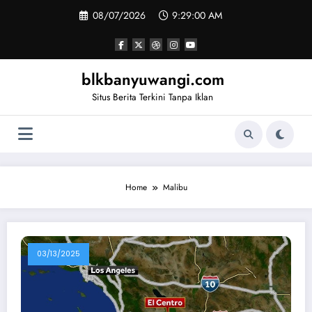
Skip
08/07/2026
9:29:01 AM
to
content
blkbanyuwangi.com
Situs Berita Terkini Tanpa Iklan
Home
Malibu
03/13/2025