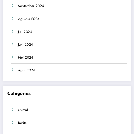
September 2024
Agustus 2024
Juli 2024
Juni 2024
Mei 2024
April 2024
Categories
animal
Berita