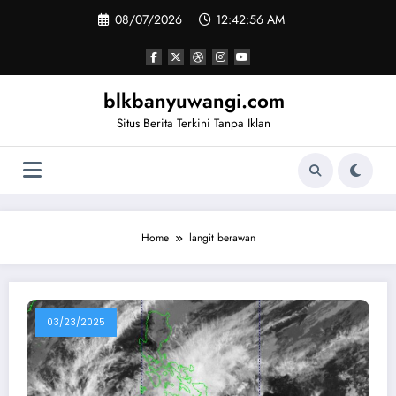
Skip
08/07/2026
12:42:57 AM
to
content
blkbanyuwangi.com
Situs Berita Terkini Tanpa Iklan
Home
langit berawan
03/23/2025