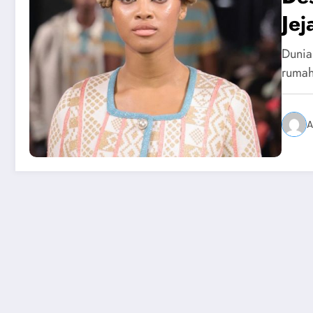
Jej
Dunia
rumah
A