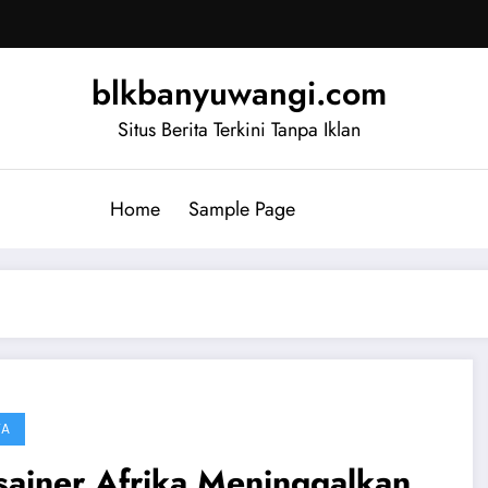
blkbanyuwangi.com
Situs Berita Terkini Tanpa Iklan
Home
Sample Page
TA
ainer Afrika Meninggalkan