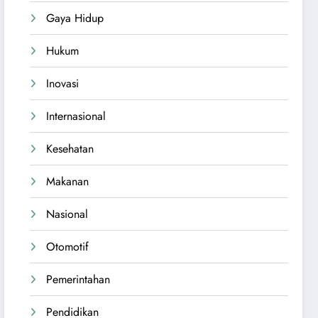
Gaya Hidup
Hukum
Inovasi
Internasional
Kesehatan
Makanan
Nasional
Otomotif
Pemerintahan
Pendidikan