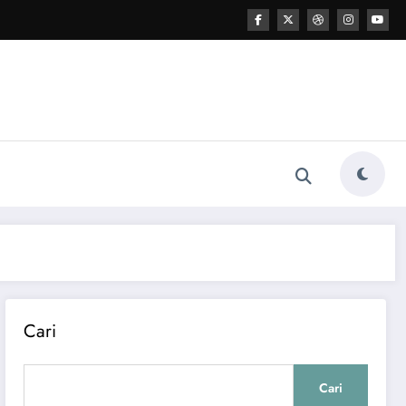
Cari
Cari