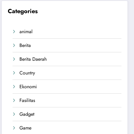
Categories
animal
Berita
Berita Daerah
Country
Ekonomi
Fasilitas
Gadget
Game