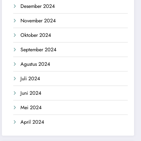
Desember 2024
November 2024
Oktober 2024
September 2024
Agustus 2024
Juli 2024
Juni 2024
Mei 2024
April 2024