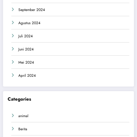
September 2024
Agustus 2024
Juli 2024
Juni 2024
Mei 2024
April 2024
Categories
animal
Berita