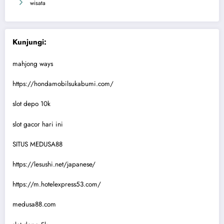
wisata
Kunjungi:
mahjong ways
https://hondamobilsukabumi.com/
slot depo 10k
slot gacor hari ini
SITUS MEDUSA88
https://lesushi.net/japanese/
https://m.hotelexpress53.com/
medusa88.com