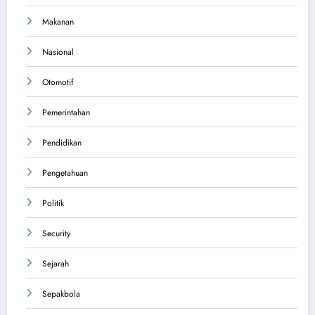
Makanan
Nasional
Otomotif
Pemerintahan
Pendidikan
Pengetahuan
Politik
Security
Sejarah
Sepakbola