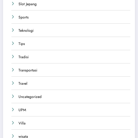
Slot Jepang
Sports
Teknologi
Tips
Tradisi
Transportasi
Travel
Uncategorized
UPM
Villa
wisata