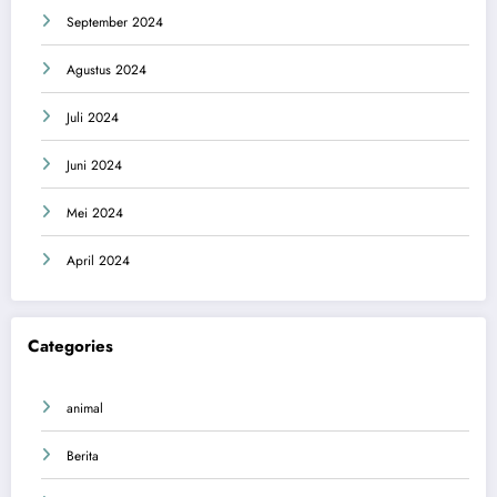
September 2024
Agustus 2024
Juli 2024
Juni 2024
Mei 2024
April 2024
Categories
animal
Berita