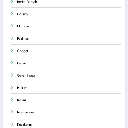
Berita Daerah
Country
Ekonomi
Fasilitas
Gadget
Game
Gaya Hidup
Hukum
Inovasi
Internasional
Kesehatan