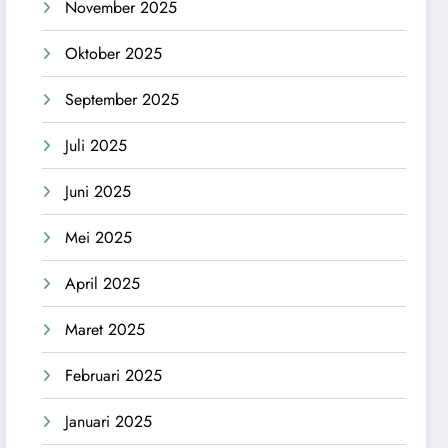
November 2025
Oktober 2025
September 2025
Juli 2025
Juni 2025
Mei 2025
April 2025
Maret 2025
Februari 2025
Januari 2025