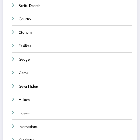
Berita Daerah
Country
Ekonomi
Fasilitas
Gadget
Game
Gaya Hidup
Hukum
Inovasi
Internasional
Kesehatan