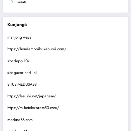
wisata
Kunjungi:
mahjong ways
https://hondamobilsukabumi.com/
slot depo 10k
slot gacor hari ini
SITUS MEDUSA88
https://lesushi.net/japanese/
https://m.hotelexpress53.com/
medusa88.com