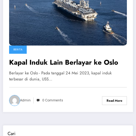
BERITA
Kapal Induk Lain Berlayar ke Oslo
Berlayar ke Oslo - Pada tanggal 24 Mei 2023, kapal induk
terbesar di dunia, USS…
Admin
0 Comments
Read More
Cari