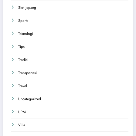
Slot Jepang
Sports
Teknologi
Tips
Tradisi
Transportasi
Travel
Uncategorized
UPM
Villa