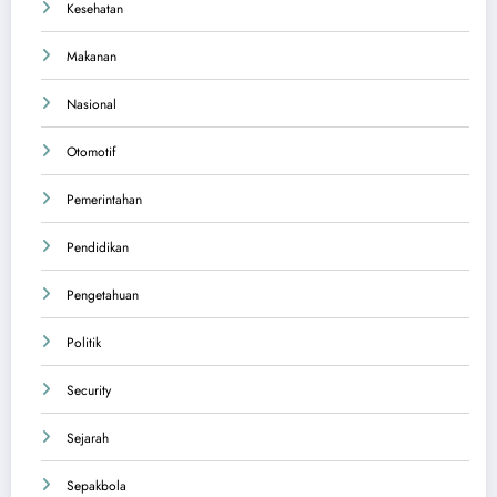
Kesehatan
Makanan
Nasional
Otomotif
Pemerintahan
Pendidikan
Pengetahuan
Politik
Security
Sejarah
Sepakbola