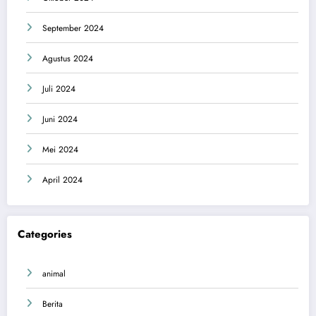
September 2024
Agustus 2024
Juli 2024
Juni 2024
Mei 2024
April 2024
Categories
animal
Berita