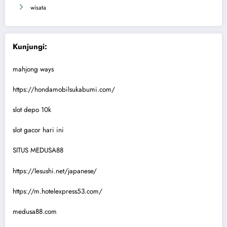
wisata
Kunjungi:
mahjong ways
https://hondamobilsukabumi.com/
slot depo 10k
slot gacor hari ini
SITUS MEDUSA88
https://lesushi.net/japanese/
https://m.hotelexpress53.com/
medusa88.com