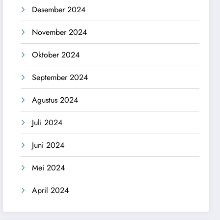
Desember 2024
November 2024
Oktober 2024
September 2024
Agustus 2024
Juli 2024
Juni 2024
Mei 2024
April 2024