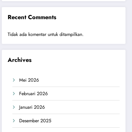
Recent Comments
Tidak ada komentar untuk ditampilkan.
Archives
Mei 2026
Februari 2026
Januari 2026
Desember 2025