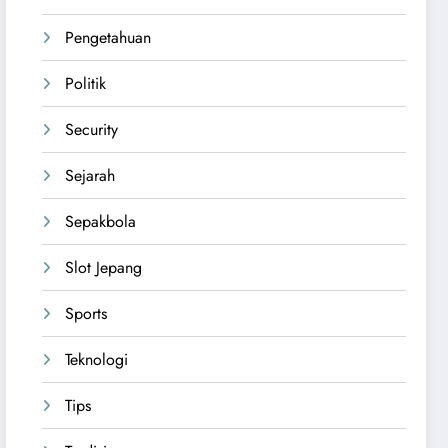
Pengetahuan
Politik
Security
Sejarah
Sepakbola
Slot Jepang
Sports
Teknologi
Tips