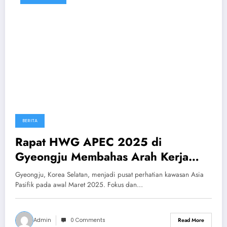
BERITA
Rapat HWG APEC 2025 di
Gyeongju Membahas Arah Kerja
Sama Kesehatan Masa Depan
Gyeongju, Korea Selatan, menjadi pusat perhatian kawasan Asia
Pasifik pada awal Maret 2025. Fokus dan…
Admin
0 Comments
Read More