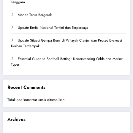
Tenggara
Medan Terus Bergerak
Update Berita Nasional Terkini dan Terpercaya
Update Situasi Gempa Bumi di Wilayah Cianjur dan Proses Evakuasi
Korban Terdampak
Essential Guide to Football Betting: Understanding Odds and Market
Types
Recent Comments
Tidak ada komentar untuk ditampilkan.
Archives