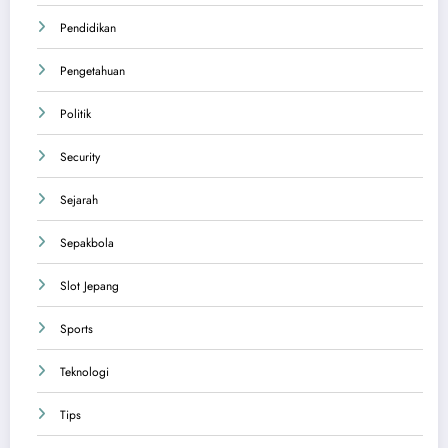
Pendidikan
Pengetahuan
Politik
Security
Sejarah
Sepakbola
Slot Jepang
Sports
Teknologi
Tips