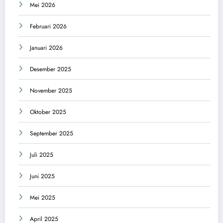
Mei 2026
Februari 2026
Januari 2026
Desember 2025
November 2025
Oktober 2025
September 2025
Juli 2025
Juni 2025
Mei 2025
April 2025