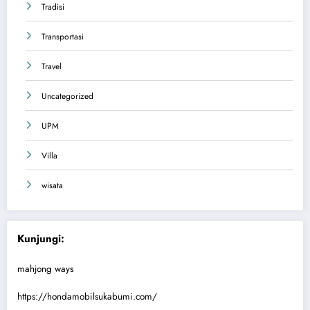
Tradisi
Transportasi
Travel
Uncategorized
UPM
Villa
wisata
Kunjungi:
mahjong ways
https://hondamobilsukabumi.com/