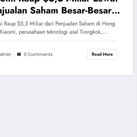
njualan Saham Besar-Besaran
 Hong Kong
i Raup $5,5 Miliar dari Penjualan Saham di Hong
Xiaomi, perusahaan teknologi asal Tiongkok,…
Read More
dmin
0 Comments