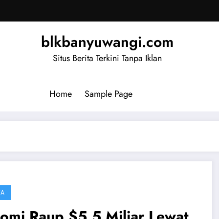
blkbanyuwangi.com
Situs Berita Terkini Tanpa Iklan
Home
Sample Page
TA
omi Raup $5,5 Miliar Lewat