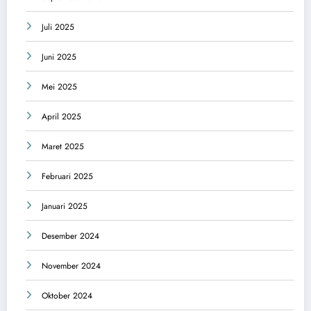
Juli 2025
Juni 2025
Mei 2025
April 2025
Maret 2025
Februari 2025
Januari 2025
Desember 2024
November 2024
Oktober 2024