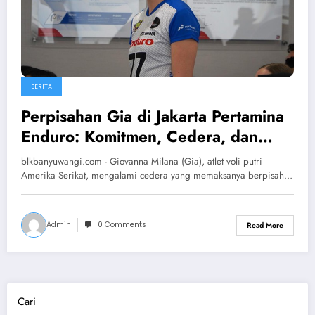
BERITA
Perpisahan Gia di Jakarta Pertamina
Enduro: Komitmen, Cedera, dan
Dukungan
blkbanyuwangi.com - Giovanna Milana (Gia), atlet voli putri
Amerika Serikat, mengalami cedera yang memaksanya berpisah…
Admin
0 Comments
Read More
Cari