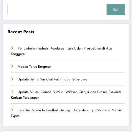
Cari
Recent Posts
Pertumbuhan Industri Kendaraan Listrik dan Prospeknya di Asia
Tenggara
Medan Terus Bergerak
Update Berita Nasional Terkini dan Terpercaya
Update Situasi Gempa Bumi di Wilayah Cianjur dan Proses Evakuasi
Korban Terdampak
Essential Guide to Football Betting: Understanding Odds and Market
Types