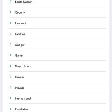
Berita Daerah
Country
Ekonomi
Fasilitas
Gadget
Game
Gaya Hidup
Hukum
Inovasi
Internasional
Kesehatan