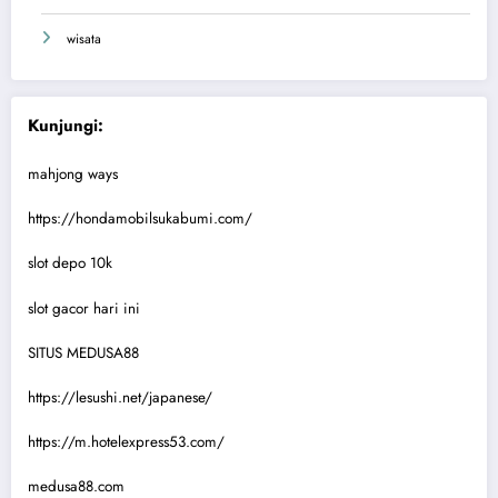
wisata
Kunjungi:
mahjong ways
https://hondamobilsukabumi.com/
slot depo 10k
slot gacor hari ini
SITUS MEDUSA88
https://lesushi.net/japanese/
https://m.hotelexpress53.com/
medusa88.com