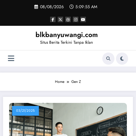
Skip
08/08/2026
5:09:56 AM
to
content
blkbanyuwangi.com
Situs Berita Terkini Tanpa Iklan
Home
Gen Z
03/21/2025