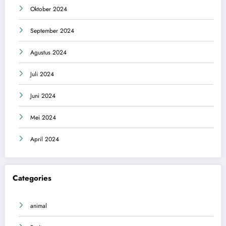
Oktober 2024
September 2024
Agustus 2024
Juli 2024
Juni 2024
Mei 2024
April 2024
Categories
animal