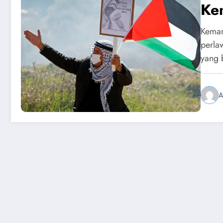
Kem
Keman
perla
yang 
A