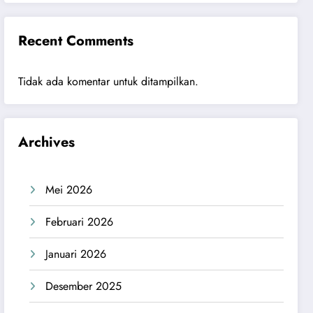
Recent Comments
Tidak ada komentar untuk ditampilkan.
Archives
Mei 2026
Februari 2026
Januari 2026
Desember 2025