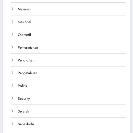
Makanan
Nasional
Otomotif
Pemerintahan
Pendidikan
Pengetahuan
Politik
Security
Sejarah
Sepakbola