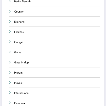
Berita Daerah
Country
Ekonomi
Fasilitas
Gadget
Game
Gaya Hidup
Hukum
Inovasi
Internasional
Kesehatan