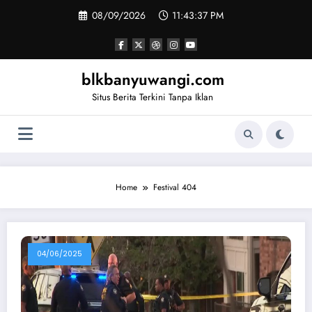
Skip
08/09/2026
11:43:38 PM
to
content
blkbanyuwangi.com
Situs Berita Terkini Tanpa Iklan
Home
Festival 404
04/06/2025