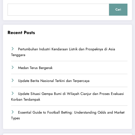
Cari
Recent Posts
Pertumbuhan Industri Kendaraan Listrik dan Prospeknya di Asia
Tenggara
Medan Terus Bergerak
Update Berita Nasional Terkini dan Terpercaya
Update Situasi Gempa Bumi di Wilayah Cianjur dan Proses Evakuasi
Korban Terdampak
Essential Guide to Football Betting: Understanding Odds and Market
Types