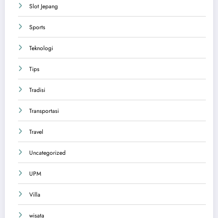
Slot Jepang
Sports
Teknologi
Tips
Tradisi
Transportasi
Travel
Uncategorized
UPM
Villa
wisata