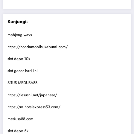
Kunjungi:
mahjong ways
https://hondamobilsukabumi.com/
slot depo 10k
slot gacor hari ini
SITUS MEDUSA88
https://lesushi.net/japanese/
https://m.hotelexpress53.com/
medusa88.com
slot depo 5k