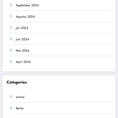
September 2024
Agustus 2024
Juli 2024
Juni 2024
Mei 2024
April 2024
Categories
animal
Berita