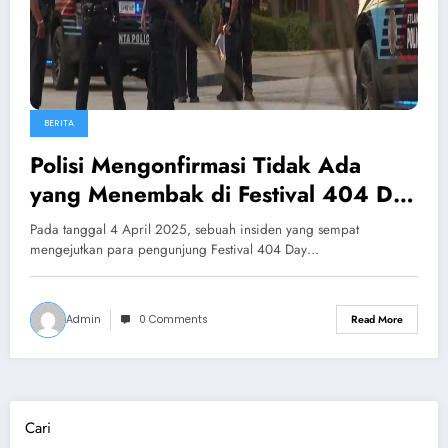
BERITA
Polisi Mengonfirmasi Tidak Ada
yang Menembak di Festival 404 Day
di Underground Atlanta
Pada tanggal 4 April 2025, sebuah insiden yang sempat
mengejutkan para pengunjung Festival 404 Day…
Admin
0 Comments
Read More
Cari