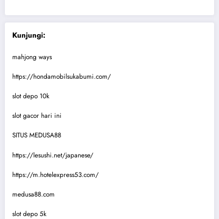
Kunjungi:
mahjong ways
https://hondamobilsukabumi.com/
slot depo 10k
slot gacor hari ini
SITUS MEDUSA88
https://lesushi.net/japanese/
https://m.hotelexpress53.com/
medusa88.com
slot depo 5k