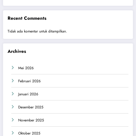
Recent Comments
Tidak ada komentar untuk ditampilkan.
Archives
Mei 2026
Februari 2026
Januari 2026
Desember 2025
November 2025
Oktober 2025