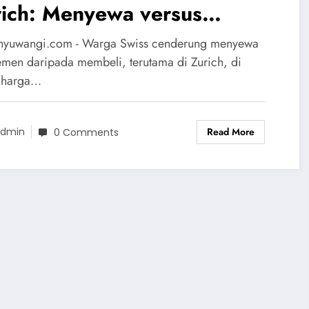
rich: Menyewa versus
mbeli di Swiss
nyuwangi.com - Warga Swiss cenderung menyewa
emen daripada membeli, terutama di Zurich, di
 harga…
Read More
dmin
0 Comments