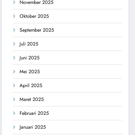
November 2025
Oktober 2025
September 2025
Juli 2025
Juni 2025
Mei 2025
April 2025
Maret 2025
Februari 2025
Januari 2025