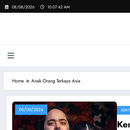
Skip
08/08/2026
10:07:43 AM
to
content
Home
Anak Orang Terkaya Asia
06/09/2024
BERI
Ke