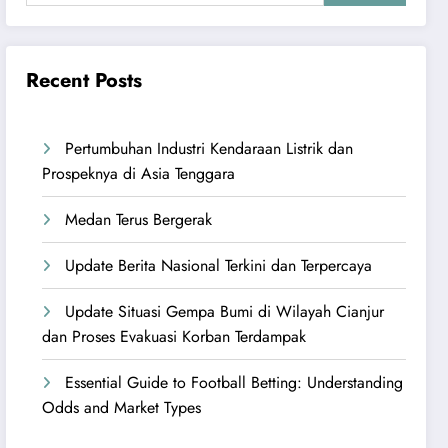
Recent Posts
Pertumbuhan Industri Kendaraan Listrik dan
Prospeknya di Asia Tenggara
Medan Terus Bergerak
Update Berita Nasional Terkini dan Terpercaya
Update Situasi Gempa Bumi di Wilayah Cianjur
dan Proses Evakuasi Korban Terdampak
Essential Guide to Football Betting: Understanding
Odds and Market Types