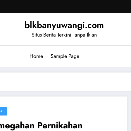
blkbanyuwangi.com
Situs Berita Terkini Tanpa Iklan
Home
Sample Page
TA
megahan Pernikahan