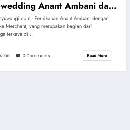
ewedding Anant Ambani dan
dhika Merchant Menjadi
nyuwangi.com - Pernikahan Anant Ambani dengan
rotan Global
ka Merchant, yang merupakan bagian dari
rga terkaya di…
Read More
dmin
0 Comments