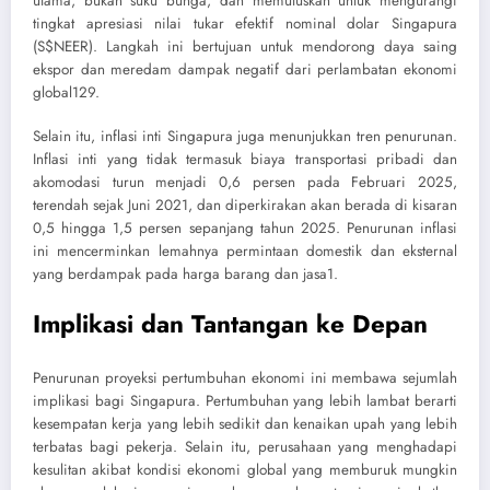
utama, bukan suku bunga, dan memutuskan untuk mengurangi
tingkat apresiasi nilai tukar efektif nominal dolar Singapura
(S$NEER). Langkah ini bertujuan untuk mendorong daya saing
ekspor dan meredam dampak negatif dari perlambatan ekonomi
global
1
2
9
.
Selain itu, inflasi inti Singapura juga menunjukkan tren penurunan.
Inflasi inti yang tidak termasuk biaya transportasi pribadi dan
akomodasi turun menjadi 0,6 persen pada Februari 2025,
terendah sejak Juni 2021, dan diperkirakan akan berada di kisaran
0,5 hingga 1,5 persen sepanjang tahun 2025. Penurunan inflasi
ini mencerminkan lemahnya permintaan domestik dan eksternal
yang berdampak pada harga barang dan jasa
1
.
Implikasi dan Tantangan ke Depan
Penurunan proyeksi pertumbuhan ekonomi ini membawa sejumlah
implikasi bagi Singapura. Pertumbuhan yang lebih lambat berarti
kesempatan kerja yang lebih sedikit dan kenaikan upah yang lebih
terbatas bagi pekerja. Selain itu, perusahaan yang menghadapi
kesulitan akibat kondisi ekonomi global yang memburuk mungkin