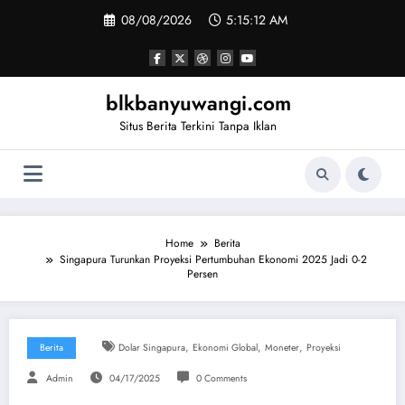
Skip
08/08/2026
5:15:13 AM
to
content
blkbanyuwangi.com
Situs Berita Terkini Tanpa Iklan
Home
Berita
Singapura Turunkan Proyeksi Pertumbuhan Ekonomi 2025 Jadi 0-2
Persen
,
,
,
Berita
Dolar Singapura
Ekonomi Global
Moneter
Proyeksi
Admin
04/17/2025
0 Comments