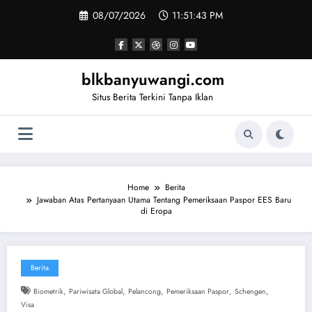
Skip
08/07/2026
11:51:44 PM
to
content
blkbanyuwangi.com
Situs Berita Terkini Tanpa Iklan
Home
Berita
Jawaban Atas Pertanyaan Utama Tentang Pemeriksaan Paspor EES Baru
di Eropa
Berita
,
,
,
,
,
Biometrik
Pariwisata Global
Pelancong
Pemeriksaan Paspor
Schengen
Visa