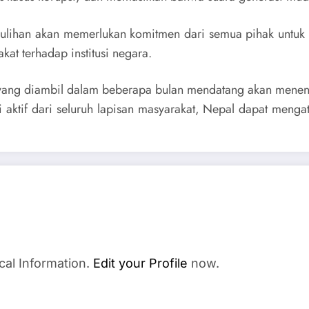
ulihan akan memerlukan komitmen dari semua pihak untuk b
t terhadap institusi negara.
n yang diambil dalam beberapa bulan mendatang akan menen
aktif dari seluruh lapisan masyarakat, Nepal dapat mengat
cal Information.
Edit your Profile
now.