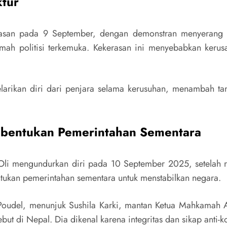
ktur
rasan pada 9 September, dengan demonstran menyerang
mah politisi terkemuka. Kekerasan ini menyebabkan kerus
 melarikan diri dari penjara selama kerusuhan, menambah 
mbentukan Pemerintahan Sementara
 Oli mengundurkan diri pada 10 September 2025, setelah 
ukan pemerintahan sementara untuk menstabilkan negara.
oudel, menunjuk Sushila Karki, mantan Ketua Mahkamah Ag
t di Nepal. Dia dikenal karena integritas dan sikap anti-