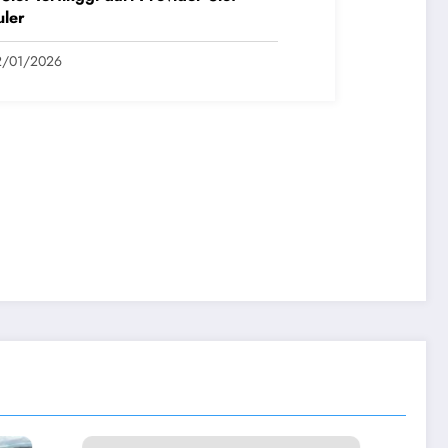
uler
2/01/2026