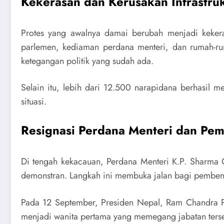
Kekerasan dan Kerusakan Infrastru
Protes yang awalnya damai berubah menjadi keke
parlemen, kediaman perdana menteri, dan rumah-ru
ketegangan politik yang sudah ada.
Selain itu, lebih dari 12.500 narapidana berhasil
situasi.
Resignasi Perdana Menteri dan Pe
Di tengah kekacauan, Perdana Menteri K.P. Sharma
demonstran. Langkah ini membuka jalan bagi pembent
Pada 12 September, Presiden Nepal, Ram Chandra P
menjadi wanita pertama yang memegang jabatan tersebu