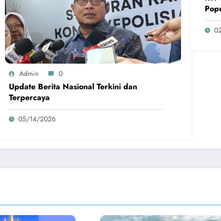
Pop
0
Admin
0
Update Berita Nasional Terkini dan
Terpercaya
05/14/2026