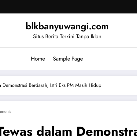
blkbanyuwangi.com
Situs Berita Terkini Tanpa Iklan
Home
Sample Page
 Demonstrasi Berdarah, Istri Eks PM Masih Hidup
ments
Tewas dalam Demonstras