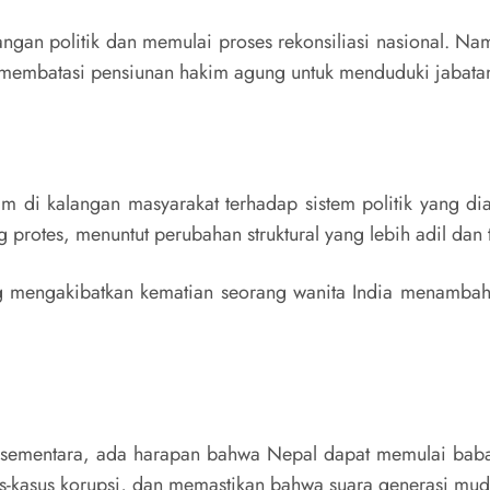
ngan politik dan memulai proses rekonsiliasi nasional. N
 membatasi pensiunan hakim agung untuk menduduki jabata
am di kalangan masyarakat terhadap sistem politik yang di
protes, menuntut perubahan struktural yang lebih adil dan 
 yang mengakibatkan kematian seorang wanita India menam
sementara, ada harapan bahwa Nepal dapat memulai babak 
sus-kasus korupsi, dan memastikan bahwa suara generasi mu