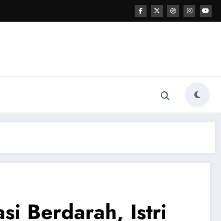
i Berdarah, Istri