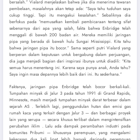
bersalah.” Vialard menjelaskan bahwa jika dia menerima tawaran
pembelaan, masalahnya akan tetap ada: “Saya tahu tuduhan saya
cukup tinggi. Tapi itu mengakui kesalahan.” Sebaliknya dia
berfokus pada “memusatkan kembali pembicaraan tentang sifat
sebenarnya dari apa yang salah, fakta bahwa Enbridge telah
menggali di bawah 200 badan air. Mereka memiliki jaringan
pipa yang berada di bawah hulu Sungai Mississippi. Kita tahu
bahwa jaringan pipa itu bocor.” Sama seperti putri Vialard yang
berperan dalam keputusan untuk bergabung dalam perjuangan,
dia juga menjadi bagian dari inspirasi ibunya untuk diadili: “Kita
semua harus menentang ini. Karena saya punya anak, Anda tahu?
Saya ingin masa depannya lebih baik dari ini. Itu sederhana.”
Faktanya, jaringan pipa Enbridge telah bocor berkali-kali.
Tumpahan minyak di Jalur 3 pada tahun 1991 di Grand Rapids,
Minnesota, masih menjadi tumpahan minyak darat terbesar dalam
sejarah AS . Terlebih lagi, penggundulan hutan dan emisi gas
rumah kaca yang terkait dengan Jalur 3 — dan berbagai proyek
lain yang serupa — secara khusus terlibat dalam mengintensifkan
perubahan iklim . Lalu ada dampak perambahan industri pada
komunitas Pribumi — khususnya perempuan, yang mengalami
kekerasan dua kali lipat lebih banyak daripada perempuan