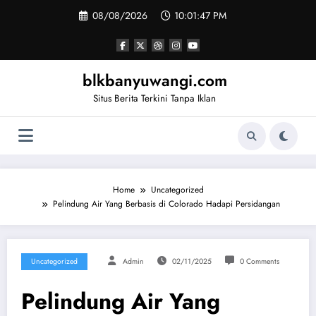
Skip
08/08/2026
10:01:48 PM
to
content
blkbanyuwangi.com
Situs Berita Terkini Tanpa Iklan
Home
Uncategorized
Pelindung Air Yang Berbasis di Colorado Hadapi Persidangan
Uncategorized
Admin
02/11/2025
0 Comments
Pelindung Air Yang