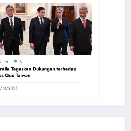
dmin
0
ralia Tegaskan Dukungan terhadap
us Quo Taiwan
7/13/2025