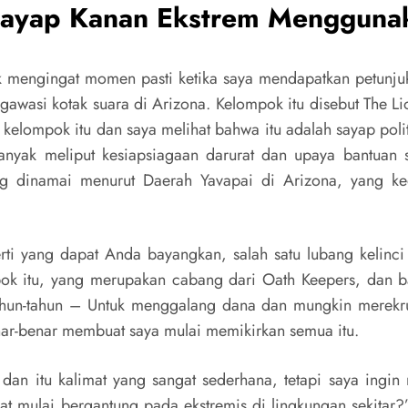
ayap Kanan Ekstrem Mengguna
k mengingat momen pasti ketika saya mendapatkan petunjuk, 
wasi kotak suara di Arizona. Kelompok itu disebut The Li
kelompok itu dan saya melihat bahwa itu adalah sayap polit
anyak meliput kesiapsiagaan darurat dan upaya bantuan 
g dinamai menurut Daerah Yavapai di Arizona, yang ke
erti yang dapat Anda bayangkan, salah satu lubang kelinc
mpok itu, yang merupakan cabang dari Oath Keepers, dan
n-tahun – Untuk menggalang dana dan mungkin merekrut. B
enar-benar membuat saya mulai memikirkan semua itu.
dan itu kalimat yang sangat sederhana, tetapi saya ingi
at mulai bergantung pada ekstremis di lingkungan sekitar?”