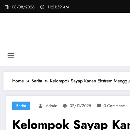
Skip
08/08/2026
11:22:00 AM
to
content
Home
Berita
Kelompok Sayap Kanan Ekstrem Menggun
Berita
Admin
02/11/2025
0 Comments
Kelompok Sayap Kan