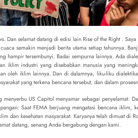
. Dan selamat datang di edisi lain Rise of the Right . Sa
aca semakin menjadi berita utama setiap tahunnya. Banji
yang hampir tersembunyi. Badai sempurna lainnya. Ada dial
an iklim industri yang disebabkan manusia yang meningkat
oleh iklim lainnya. Dan di dalamnya, liku-liku dialektik
yarakat yang terkena bencana tersebut, dan dalam proses
g menyerbu US Capitol menyamar sebagai penyelamat. Dan
i lapangan: Saat FEMA berjuang mengatasi bencana iklim, 
klim dan kesehatan masyarakat. Karyanya telah dimuat di Rol
elamat datang, senang Anda bergabung dengan kami.