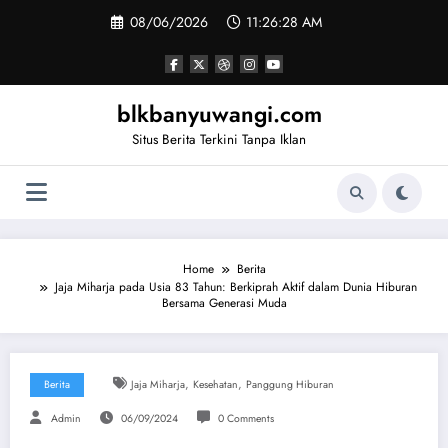
Skip
08/06/2026
11:26:29 AM
to
content
blkbanyuwangi.com
Situs Berita Terkini Tanpa Iklan
Home
Berita
Jaja Miharja pada Usia 83 Tahun: Berkiprah Aktif dalam Dunia Hiburan
Bersama Generasi Muda
,
,
Berita
Jaja Miharja
Kesehatan
Panggung Hiburan
Admin
06/09/2024
0 Comments