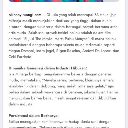
blkbanyuwangi.com
– Di usia yang telah mencapai 83 tahun, Jaja
Miharja masih menunjukkan dedikasi yang tinggi dalam dunia
hiburan, dengan turut serta dalam berbagai proyek bersama artis-
artis muda. Salah satu proyek terkini beliau adalah dalam film
animasi “Si Juki The Movie: Harta Pulau Monyet,” di mana beliau
berkolaborasi dengan beberapa talenta muda terkemuka seperti
Megan Domani, Indra Jegel, Rigen Rakelna, Andovi Da Lopez, dan
Coki Pardede.
Dinamika Generasi dalam Industri Hiburan:
Jaja Miharja berbagi pengalamannya bekerja dengan generasi
muda, menyatakan, “Mereka sering bertanya, khususnya tentang
teknik-teknik dalam dubbing, yang sudah lama saya geluti,” ujar
beliau dalam sebuah wawancara di Senayan, Jakarta Pusat. Hal ini
menunjukkan bahwa beliau masih sangat relevan dan dibutuhkan
dalam industri.
Persistensi dalam Berkarya:
Beliau menegaskan komitmennya terhadap dunia seni dengan
mengungkapkan, “Selama masih dibutuhkan, saya siap untuk