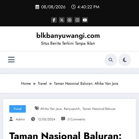
Skip
08/08/2026
4:40:23 PM
to
content
blkbanyuwangi.com
Situs Berita Terkini Tanpa Iklan
Home
Travel
Taman Nasional Baluran: Afrika Van Java
,
,
Travel
Afrika Van Java
Banyuputih
Taman Nasional Baluran
Admin
12/05/2024
0 Comments
Taman Nasional Baluran: