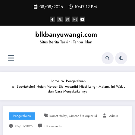
Skip
08/08/2026
10:47:13 PM
to
content
blkbanyuwangi.com
Situs Berita Terkini Tanpa Iklan
Home
Pengetahuan
Spektakuler! Hujan Meteor Eta Aquariid Hiasi Langit Malam, Ini Waktu
dan Cara Menyaksikannya
,
Pengetahuan
Komet Halley
Meteor Eta Aquariid
Admin
05/31/2025
0 Comments