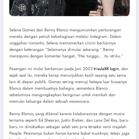
Selena Gomez dan Benny Blanco mengumumkan pertunangan
mereka dengan penuh kebahagiaan melalui Instagram. Dalam
unggahan romantis, Selena memamerkan cincin berliannya
dengan keterangan “Selamanya dimulai sekarang.” Benny
merespons dengan komentar hangat, “Hei tunggu… itu istriku.”
Pasangan ini mulai berkencan pada Juni 2023
trisula88 login
, dan
sejak saat itu, mereka kerap menunjukkan kasih sayang satu sama
lain di depan publik. Gomez sering memuji betapa luar biasanya
Blanco dalam membuatnya bahagia, sementara Blanco
sebelumnya mengungkapkan keinginan untuk menikah dan
memulai keluarga dalam sebuah wawancara.
Benny Blanco, yang dikenal karena kolaborasinya dengan musisi
ternama seperti Ed Sheeran, Justin Bieber, dan Lana Del Rey, baru-
baru ini dinobatkan sebagai salah satu pria terseksi versi majalah
People. Pesonanya bukan hanya karena bakat musiknya, tetapi juga