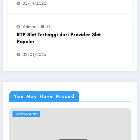
05/14/2026
Admin
0
RTP Slot Tertinggi dari Provider Slot
Populer
02/01/2026
You May Have Missed
UNCATEGORIZED