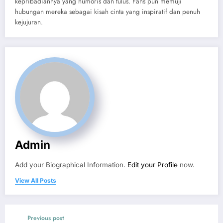
kepribadiannya yang humoris dan tulus. Fans pun memuji
hubungan mereka sebagai kisah cinta yang inspiratif dan penuh
kejujuran.
Admin
Add your Biographical Information.
Edit your Profile
now.
View All Posts
Previous post