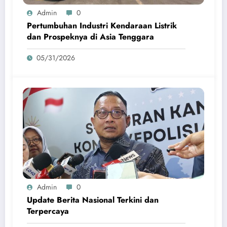
Admin
0
Pertumbuhan Industri Kendaraan Listrik
dan Prospeknya di Asia Tenggara
05/31/2026
Admin
0
Update Berita Nasional Terkini dan
Terpercaya