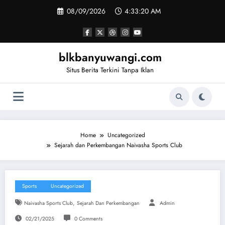
Skip
08/09/2026
4:33:21 AM
to
content
blkbanyuwangi.com
Situs Berita Terkini Tanpa Iklan
Home
Uncategorized
Sejarah dan Perkembangan Naivasha Sports Club
Sports
Uncategorized
,
Naivasha Sports Club
Sejarah Dan Perkembangan
Admin
02/21/2025
0 Comments