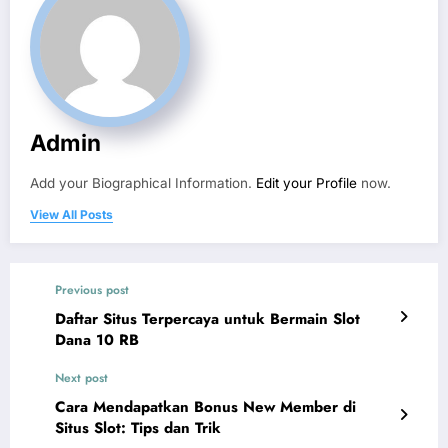
Admin
Add your Biographical Information.
Edit your Profile
now.
View All Posts
Previous post
Daftar Situs Terpercaya untuk Bermain Slot
Dana 10 RB
Next post
Cara Mendapatkan Bonus New Member di
Situs Slot: Tips dan Trik