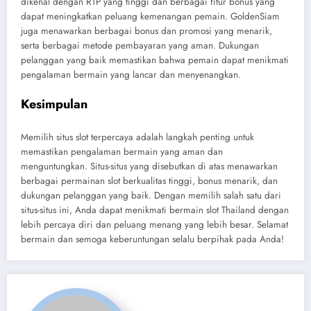
dikenal dengan RTP yang tinggi dan berbagai fitur bonus yang
dapat meningkatkan peluang kemenangan pemain. GoldenSiam
juga menawarkan berbagai bonus dan promosi yang menarik,
serta berbagai metode pembayaran yang aman. Dukungan
pelanggan yang baik memastikan bahwa pemain dapat menikmati
pengalaman bermain yang lancar dan menyenangkan.
Kesimpulan
Memilih situs slot terpercaya adalah langkah penting untuk
memastikan pengalaman bermain yang aman dan
menguntungkan. Situs-situs yang disebutkan di atas menawarkan
berbagai permainan slot berkualitas tinggi, bonus menarik, dan
dukungan pelanggan yang baik. Dengan memilih salah satu dari
situs-situs ini, Anda dapat menikmati bermain slot Thailand dengan
lebih percaya diri dan peluang menang yang lebih besar. Selamat
bermain dan semoga keberuntungan selalu berpihak pada Anda!