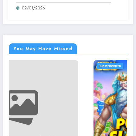
02/01/2026
You May Have Missed
UNCATEGORIZED