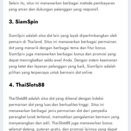
Selain itu, situs ini menawarkan berbagai metode pembayaran
yang aman dan dukungan pelanggan yang responsif.
3. SiamSpin
SiamSpin adalah situs slot lain yang layak dipertimbangkan oleh
pemain di Thailand. Situs ini menawarkan berbagai permainan
slot yang menarik dengan berbagai tema dan fitur bonus.
SiamSpin juga menawarkan berbagai bonus dan promosi yang
dapat meningkatkan saldo awal Anda. Dengan sistem keamanan
yang ketat dan layanan pelanggan yang baik, SiamSpin adalah
pilihan yang terpercaya untuk bermain slot online.
4. ThaiSlots88
ThaiSlots88 adalah situs slot yang dikenal dengan koleksi
permainan slot yang luas dan berkualitas tinggi. Situs ini
menawarkan berbagai jenis permainan slot dari penyedia
perangkat lunak terkenal, memastikan pengalaman bermain yang
menyenangkan dan adil. ThaiSlots88 juga menawarkan bonus
selamat datang, putaran gratis, dan promosi lainnya yang dapat